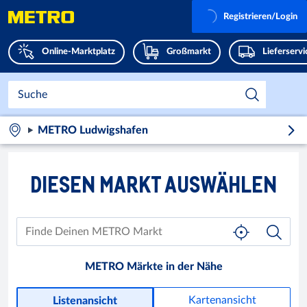
Registrieren/Login
Online-Marktplatz
Großmarkt
Lieferserv
METRO Ludwigshafen
DIESEN MARKT AUSWÄHLEN
METRO Märkte in der Nähe
Kartenansicht
Listenansicht