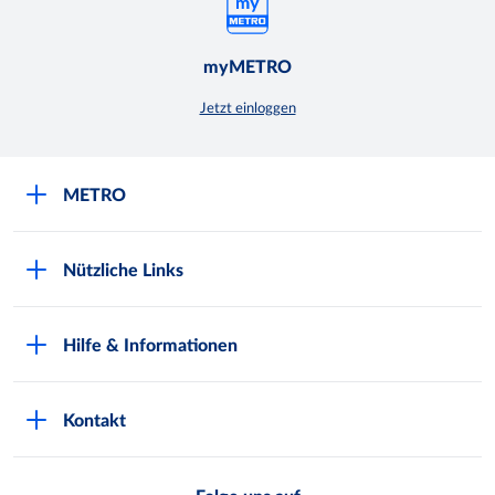
myMETRO
Jetzt einloggen
METRO
Über uns
Nützliche Links
Nachhaltigkeit
Kundenkarte beantragen
Qualitätssicherung
Hilfe & Informationen
Newsletter abonnieren
Compliance
Kontaktformular
Kunde wirbt Kunde
Presse
Kontakt
Markt finden
Onlineshop
Metro AG
Bezahlmöglichkeiten