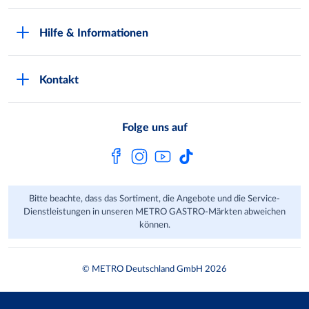
Kundenkarte beantragen
Qualitätssicherung
Hilfe & Informationen
Newsletter abonnieren
Compliance
Kontaktformular
Kunde wirbt Kunde
Presse
Kontakt
Markt finden
Onlineshop
Metro AG
Bezahlmöglichkeiten
Folge uns auf
Kaufen im Ausland
Kundenfeedback
FAQ
Bitte beachte, dass das Sortiment, die Angebote und die Service-
Dienstleistungen in unseren METRO GASTRO-Märkten abweichen
können.
© METRO Deutschland GmbH 2026