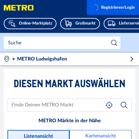
Registrieren/Login
Online-Marktplatz
Großmarkt
Lieferserv
METRO Ludwigshafen
DIESEN MARKT AUSWÄHLEN
METRO Märkte in der Nähe
Kartenansicht
Listenansicht