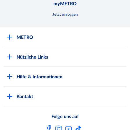
myMETRO
Jetzt einloggen
METRO
Über uns
Nützliche Links
Nachhaltigkeit
Kundenkarte beantragen
Qualitätssicherung
Hilfe & Informationen
Newsletter abonnieren
Compliance
Kontaktformular
Kunde wirbt Kunde
Presse
Kontakt
Markt finden
Onlineshop
Metro AG
Bezahlmöglichkeiten
Folge uns auf
Kaufen im Ausland