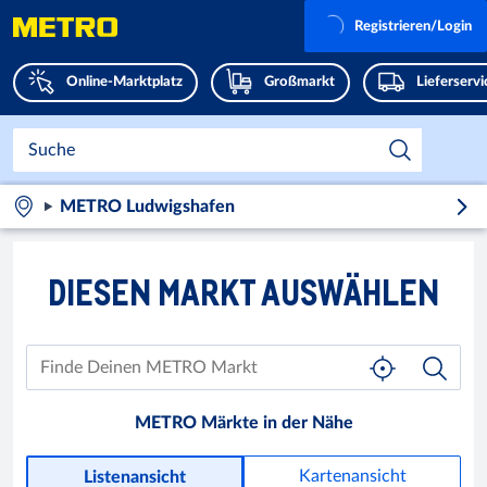
Registrieren/Login
Online-Marktplatz
Großmarkt
Lieferserv
METRO Ludwigshafen
DIESEN MARKT AUSWÄHLEN
METRO Märkte in der Nähe
Kartenansicht
Listenansicht