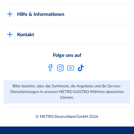
Kundenkarte beantragen
Qualitätssicherung
Hilfe & Informationen
Newsletter abonnieren
Compliance
Kontaktformular
Kunde wirbt Kunde
Presse
Kontakt
Markt finden
Onlineshop
Metro AG
Bezahlmöglichkeiten
Folge uns auf
Kaufen im Ausland
Kundenfeedback
FAQ
Bitte beachte, dass das Sortiment, die Angebote und die Service-
Dienstleistungen in unseren METRO GASTRO-Märkten abweichen
können.
© METRO Deutschland GmbH 2026