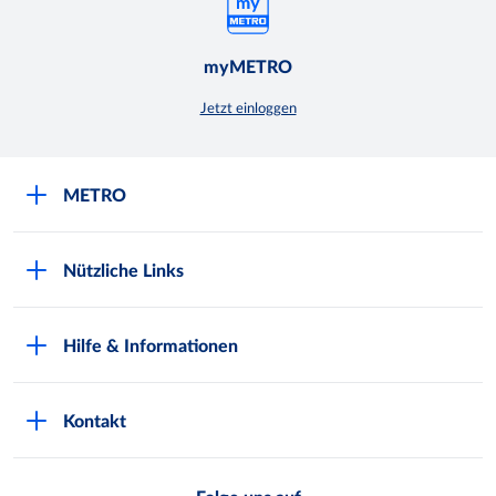
myMETRO
Jetzt einloggen
METRO
Über uns
Nützliche Links
Nachhaltigkeit
Kundenkarte beantragen
Qualitätssicherung
Hilfe & Informationen
Newsletter abonnieren
Compliance
Kontaktformular
Kunde wirbt Kunde
Presse
Kontakt
Markt finden
Onlineshop
Metro AG
Bezahlmöglichkeiten