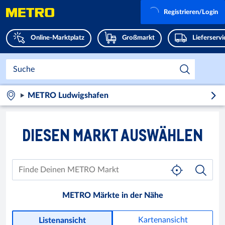
Registrieren/Login
Online-Marktplatz
Großmarkt
Lieferserv
METRO Ludwigshafen
DIESEN MARKT AUSWÄHLEN
METRO Märkte in der Nähe
Kartenansicht
Listenansicht