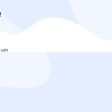
e
e um