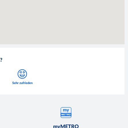
?
myMETRO