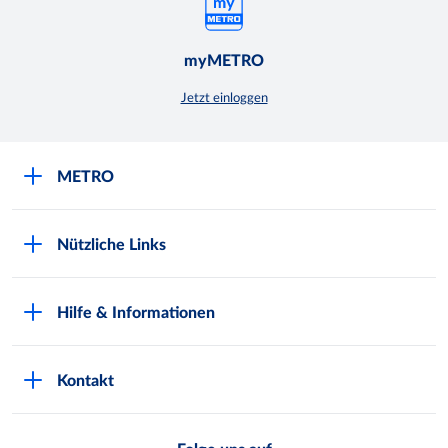
myMETRO
Jetzt einloggen
METRO
Über uns
Nützliche Links
Nachhaltigkeit
Kundenkarte beantragen
Qualitätssicherung
Hilfe & Informationen
Newsletter abonnieren
Compliance
Kontaktformular
Kunde wirbt Kunde
Presse
Kontakt
Markt finden
Onlineshop
Metro AG
Bezahlmöglichkeiten