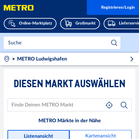
Registrieren/Login
Online-Marktplatz
Großmarkt
Lieferserv
METRO Ludwigshafen
DIESEN MARKT AUSWÄHLEN
METRO Märkte in der Nähe
Kartenansicht
Listenansicht