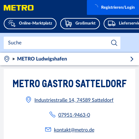
Registrieren/Login
Online-Marktplatz
Großmarkt
Lieferserv
METRO Ludwigshafen
METRO GASTRO SATTELDORF
Industriestraße 14, 74589 Satteldorf
07951-9463-0
kontakt@metro.de