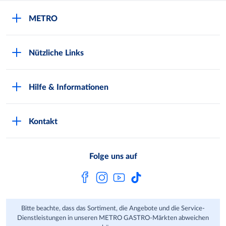
METRO
Über uns
Nützliche Links
Nachhaltigkeit
Kundenkarte beantragen
Qualitätssicherung
Hilfe & Informationen
Newsletter abonnieren
Compliance
Kontaktformular
Kunde wirbt Kunde
Presse
Kontakt
Markt finden
Onlineshop
Metro AG
Bezahlmöglichkeiten
Folge uns auf
Kaufen im Ausland
Kundenfeedback
FAQ
Bitte beachte, dass das Sortiment, die Angebote und die Service-
Dienstleistungen in unseren METRO GASTRO-Märkten abweichen