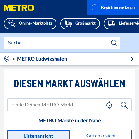
Registrieren/Login
Online-Marktplatz
Großmarkt
Lieferserv
METRO Ludwigshafen
DIESEN MARKT AUSWÄHLEN
METRO Märkte in der Nähe
Kartenansicht
Listenansicht