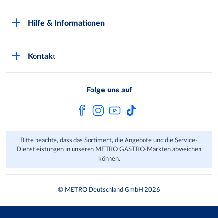
Kundenkarte beantragen
Qualitätssicherung
Hilfe & Informationen
Newsletter abonnieren
Compliance
Kontaktformular
Kunde wirbt Kunde
Presse
Kontakt
Markt finden
Onlineshop
Metro AG
Bezahlmöglichkeiten
Folge uns auf
Kaufen im Ausland
Kundenfeedback
FAQ
Bitte beachte, dass das Sortiment, die Angebote und die Service-
Dienstleistungen in unseren METRO GASTRO-Märkten abweichen
können.
© METRO Deutschland GmbH 2026