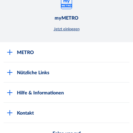
myMETRO
Jetzt einloggen
METRO
Über uns
Nützliche Links
Nachhaltigkeit
Kundenkarte beantragen
Qualitätssicherung
Hilfe & Informationen
Newsletter abonnieren
Compliance
Kontaktformular
Kunde wirbt Kunde
Presse
Kontakt
Markt finden
Onlineshop
Metro AG
Bezahlmöglichkeiten