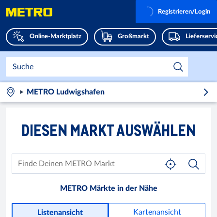
Registrieren/Login
Online-Marktplatz
Großmarkt
Lieferserv
METRO Ludwigshafen
DIESEN MARKT AUSWÄHLEN
METRO Märkte in der Nähe
Kartenansicht
Listenansicht