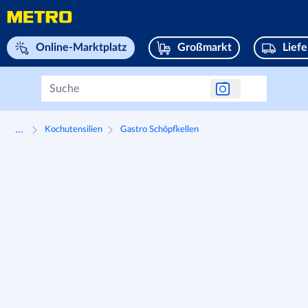
Navigieren Sie zu home page
Online-Marktplatz
Großmarkt
Lief
...
Kochutensilien
Gastro Schöpfkellen