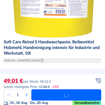
Soft Care Reinol S Handwaschpaste, Reibemittel
Holzmehl, Handreinigung intensiv für Industrie und
Werkstatt, 10l
Artikel Nr.
:
AAA0000136960
49,01 €
inkl. MwSt. 58,32 €
Letzter niedrigster Preis
:
57,88 €
-
15
%
Di., 18. Aug. - Do., 20. Aug.
Versandkostenfrei