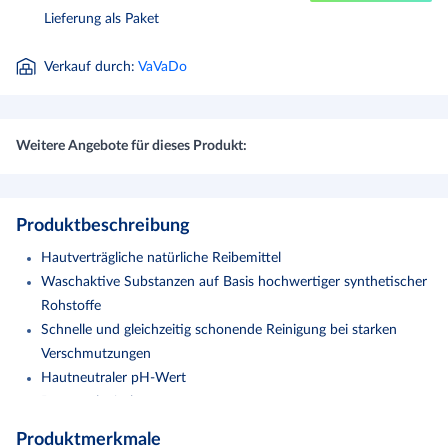
Lieferung als Paket
Verkauf durch
:
VaVaDo
Weitere Angebote für dieses Produkt:
Produktbeschreibung
Hautverträgliche natürliche Reibemittel
Waschaktive Substanzen auf Basis hochwertiger synthetischer
Rohstoffe
Schnelle und gleichzeitig schonende Reinigung bei starken
Verschmutzungen
Hautneutraler pH-Wert
Dermatologisch getestet
Produktmerkmale
Soft Care Reinol S Handwaschpaste ist ein hautschonendes und