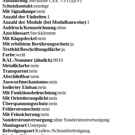
Ausführung
:Steckdose CEE 7/3 (Typ F)
Schutzkontakt
:sonstige
Mit Signallampe
:nein
Anzahl der Einheiten
:1
Anzahl der Module (bei Modulbauweise)
:1
Aufdruck/Kennzeichnung
:ohne
Anschlussart
:Steckklemme
Mit Klappdeckel
:nein
Mit erhöhtem Berührungsschutz
:ja
Textfeld/Beschriftungsfläche
:ja
Farbe
:weiß
RAL-Nummer (ähnlich)
:9010
Metallicfarbe
:nein
Transparent
:nein
Abschließbar
:nein
Auswurfmechanismus
:nein
Isolierter Einbau
:nein
Mit Funktionsbeleuchtung
:nein
Mit Orientierungslicht
:nein
Überspannungsschutz
:nein
Fehlerstromschutz
:nein
Mit Feinsicherung
:nein
Sonderstromversorgung
:ohne Sonderstromversorgung
Montageart
:Unterputz
Befestigungsart
:Krallen-/Schraubbefestigung