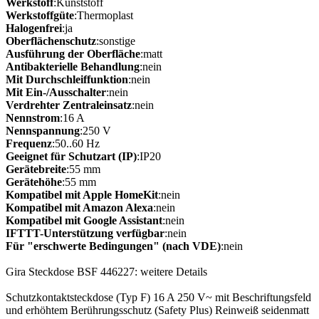
Werkstoff
:Kunststoff
Werkstoffgüte
:Thermoplast
Halogenfrei
:ja
Oberflächenschutz
:sonstige
Ausführung der Oberfläche
:matt
Antibakterielle Behandlung
:nein
Mit Durchschleiffunktion
:nein
Mit Ein-/Ausschalter
:nein
Verdrehter Zentraleinsatz
:nein
Nennstrom
:16 A
Nennspannung
:250 V
Frequenz
:50..60 Hz
Geeignet für Schutzart (IP)
:IP20
Gerätebreite
:55 mm
Gerätehöhe
:55 mm
Kompatibel mit Apple HomeKit
:nein
Kompatibel mit Amazon Alexa
:nein
Kompatibel mit Google Assistant
:nein
IFTTT-Unterstützung verfügbar
:nein
Für "erschwerte Bedingungen" (nach VDE)
:nein
Gira Steckdose BSF 446227: weitere Details
Schutzkontaktsteckdose (Typ F) 16 A 250 V~ mit Beschriftungsfeld
und erhöhtem Berührungsschutz (Safety Plus) Reinweiß seidenmatt