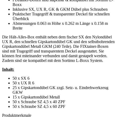
Boxx
Inklusive SX, UX R, GK & GKM Dübel plus Schrauben
Praktischer Tragegriff & transparenter Deckel für schnellen
Überblick
Abmessungen 0.063 m Höhe x 0.262 m Länge x 0.158 m
Breite
Die Hält-Alles-Box enthält neben dem fischer SX den Nylondübel
UX R, den schnellen Gipskartondübel GK und den selbstbohrenden
Gipskartondübel Metall GKM (240 Teile). Die FIXtainer-Boxen
sind mit Tragegriff und transparentem Deckel ausgestattet. Sie
können fest miteinander verbunden und damit gestapelt werden.
Zudem sind sie kompatibel mit dem Sortimo L-Boxx System.
Inhalt:
50 x SX 6
50 x UX R 6
25 x Gipskartondübel GK zzgl. Setz- u. Eindrehwerkzeug
GKW
15 x Gipskartondübel Metall
50 x Schraube SZ 4,5 x 40 ZPF
50 x Schraube SZ 4,5 x 60 ZPF
Produktmerkmale