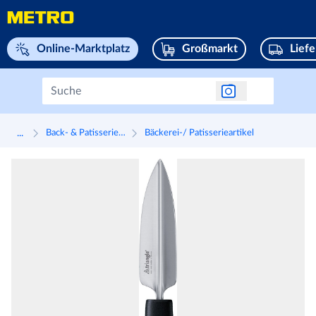
Navigieren Sie zu home page
Online-Marktplatz
Großmarkt
Lief
...
Back- & Patisseriezubehör
Bäckerei-/ Patisserieartikel