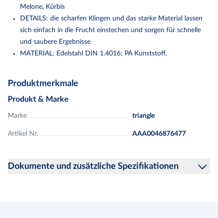
Melone, Kürbis
DETAILS: die scharfen Klingen und das starke Material lassen
sich einfach in die Frucht einstechen und sorgen für schnelle
und saubere Ergebnisse
MATERIAL: Edelstahl DIN 1.4016; PA Kunststoff,
glasfaserverstärkt
ABMESSUNGEN: 21,0 x 2,6 x 1,0 cm
Produktmerkmale
PFLEGE: spülmaschinengeeignet; lebensmittelecht; Made in
Produkt & Marke
Solingen / Germany
Marke
triangle
V-förmiges Dekoriermesser zum Einstechen und Öffnen von
Kürbissen, Melonen und anderen großen Obst- und Gemüsesorten.
Artikel Nr.
AAA0046876477
Die Form des Fruchtdekorierers erzeugt einen Zick-Zack-Rand. So
sind zum Beispiel dekorative Schüsseln aus Melone schnell
Dokumente und zusätzliche Spezifikationen
vorbereitet.
Rostfrei und spülmaschinengeeignet.
Hinweise zur Produktsicherheit
Made in Solingen.