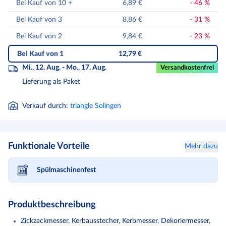
Bei Kauf von 10
+
6,89 €
-
46
%
Bei Kauf von 3
8,86 €
-
31
%
Bei Kauf von 2
9,84 €
-
23
%
Bei Kauf von 1
12,79 €
Mi., 12. Aug. - Mo., 17. Aug.
Versandkostenfrei
Lieferung als Paket
Verkauf durch
:
triangle Solingen
Funktionale Vorteile
Mehr dazu
Spülmaschinenfest
Produktbeschreibung
Zickzackmesser, Kerbausstecher, Kerbmesser, Dekoriermesser,