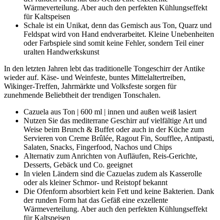
Wärmeverteilung. Aber auch den perfekten Kühlungseffekt
für Kaltspeisen
Schale ist ein Unikat, denn das Gemisch aus Ton, Quarz und
Feldspat wird von Hand endverarbeitet. Kleine Unebenheiten
oder Farbspiele sind somit keine Fehler, sondern Teil einer
uralten Handwerkskunst
In den letzten Jahren lebt das traditionelle Tongeschirr der Antike
wieder auf. Käse- und Weinfeste, buntes Mittelaltertreiben,
Wikinger-Treffen, Jahrmärkte und Volksfeste sorgen für
zunehmende Beliebtheit der trendigen Tonschalen.
Cazuela aus Ton | 600 ml | innen und außen weiß lasiert
Nutzen Sie das mediterrane Geschirr auf vielfältige Art und
Weise beim Brunch & Buffet oder auch in der Küche zum
Servieren von Creme Brûlée, Ragout Fin, Soufflee, Antipasti,
Salaten, Snacks, Fingerfood, Nachos und Chips
Alternativ zum Anrichten von Aufläufen, Reis-Gerichte,
Desserts, Gebäck und Co. geeignet
In vielen Ländern sind die Cazuelas zudem als Kasserolle
oder als kleiner Schmor- und Reistopf bekannt
Die Ofenform absorbiert kein Fett und keine Bakterien. Dank
der runden Form hat das Gefäß eine exzellente
Wärmeverteilung. Aber auch den perfekten Kühlungseffekt
für Kaltspeisen