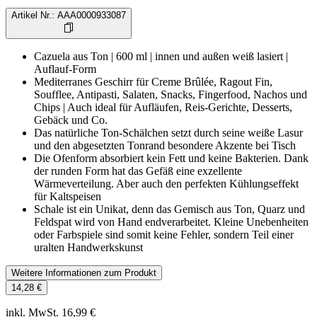
Artikel Nr.
:
AAA0000933087
Cazuela aus Ton | 600 ml | innen und außen weiß lasiert |
Auflauf-Form
Mediterranes Geschirr für Creme Brûlée, Ragout Fin,
Soufflee, Antipasti, Salaten, Snacks, Fingerfood, Nachos und
Chips | Auch ideal für Aufläufen, Reis-Gerichte, Desserts,
Gebäck und Co.
Das natürliche Ton-Schälchen setzt durch seine weiße Lasur
und den abgesetzten Tonrand besondere Akzente bei Tisch
Die Ofenform absorbiert kein Fett und keine Bakterien. Dank
der runden Form hat das Gefäß eine exzellente
Wärmeverteilung. Aber auch den perfekten Kühlungseffekt
für Kaltspeisen
Schale ist ein Unikat, denn das Gemisch aus Ton, Quarz und
Feldspat wird von Hand endverarbeitet. Kleine Unebenheiten
oder Farbspiele sind somit keine Fehler, sondern Teil einer
uralten Handwerkskunst
Weitere Informationen zum Produkt
14,28 €
inkl. MwSt. 16,99 €