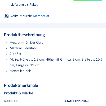
Lieferung als Paket
Verkauf durch
:
MamboCat
Produktbeschreibung
Herzform für Eier Clara
Material: Edelstahl
2-er Set
Maße: Höhe ca. 1,8 cm, Höhe mit Griff ca. 8 cm, Breite ca. 10,5
cm, Länge ca. 11 cm
Hersteller: Kela
2er Set Herzform für Eier Clara aus Edelstahl - Kela (11210)
Produktmerkmale
Möchten Sie Ihre Liebsten mit etwas ganz besonderem zum
Produkt & Marke
Frühstück überraschen? Dann sind diese
Herzformen
für Eier eine
Artikel Nr.
AAA0001178498
geniale Idee!