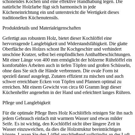
schonendes Kochen und eine effektive Handhabung legen. Die
natürliche Holzfarbe fügt sich harmonisch in jede
Kücheneinrichtung ein und unterstreicht die Wertigkeit dieses
traditionellen Küchenutensils.
Produktdetails und Materialeigenschaften
Gefertigt aus robustem Holz, bietet dieser Kochlöffel eine
hervorragende Langlebigkeit und Widerstandsfähigkeit. Die glatte
Oberfläche des Holzes schont Ihr Kochgeschirr und verhindert
unschöne Kratzer, selbst bei empfindlichen Antihaftbeschichtungen.
Mit einer Länge von 400 mm ermöglicht der hölzerne Rührlöffel ein
komfortables Arbeiten auch in tiefen Töpfen und großen Schüsseln,
ohne dass Sie sich die Hände verbrennen. Die ovale Form ist
speziell darauf ausgelegt, Zutaten effizient zu mischen und auch
schwer erreichbare Ecken von Töpfen und Pfannen optimal zu
erreichen. Mit einem Gewicht von circa 60 Gramm liegt dieser
Küchenhelfer angenehm in der Hand und erleichtert langes Rühren.
Pflege und Langlebigkeit
Für die optimale Pflege Ihres Holz Kochlöffels reinigen Sie ihn nach
jedem Gebrauch einfach mit warmem Wasser und etwas milder
Seife. Es ist wichtig, den Kochlöffel nicht über längere Zeit in
Wasser einzuweichen, da dies die Holzstruktur beeinträchtigen
könnte. Lassen Sie den Löffel anschließend vollständig an der Luft