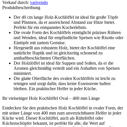
Verkauf durch
:
varivendo
Produktbeschreibung
Der 40 cm lange Holz-Kochlöffel ist ideal für große Töpfe
und Pfannen, da er ausreichend Abstand zur Hitze bietet.
Perfekt für ein entspanntes Kocherlebnis.
Die ovale Form des Kochlöffels ermöglicht präzises Rühren
und Wenden, ideal für empfindliche Speisen wie Risotto oder
Eintöpfe mit zartem Gemüse.
Hergestellt aus robustem Holz, bietet der Kochlöffel eine
natürliche Haptik und ist gleichzeitig schonend zu
antihaftbeschichteten Oberflächen.
Der Holzlöffel ist ideal für Suppen und Soßen, da er die
Aromen gleichmäßig verteilt und ein Anhaften von Speisen
minimiert.
Die glatte Oberfläche des ovalen Kochlöffels ist leicht zu
reinigen und sorgt dafür, dass keine Essensreste haften
bleiben. Ein praktischer Helfer in jeder Küche.
Ihr vielseitiger Holz Kochlöffel Oval – 400 mm Länge
Entdecken Sie den praktischen Holz Kochlöffel in ovaler Form, der
mit seiner Länge von 400 mm zum unverzichtbaren Helfer in jeder
Küche wird. Dieser Kochlöffel, auch als Rührlöffel oder
Küchenschöpfer bekannt, ist perfekt für alle, die Wert auf