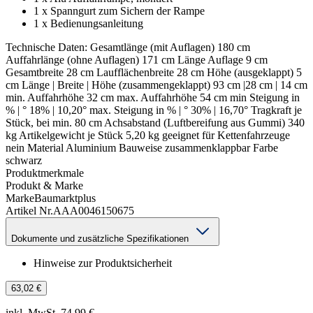
1 x Spanngurt zum Sichern der Rampe
1 x Bedienungsanleitung
Technische Daten:
Gesamtlänge (mit Auflagen)
180 cm
Auffahrlänge (ohne Auflagen)
171 cm
Länge Auflage
9 cm
Gesamtbreite
28 cm
Laufflächenbreite
28 cm
Höhe (ausgeklappt)
5
cm
Länge | Breite | Höhe (zusammengeklappt)
93 cm |28 cm | 14 cm
min. Auffahrhöhe
32 cm
max. Auffahrhöhe
54 cm
min Steigung in
% | °
18% | 10,20°
max. Steigung in % | °
30% | 16,70°
Tragkraft je
Stück, bei min. 80 cm Achsabstand (Luftbereifung aus Gummi)
340
kg
Artikelgewicht je Stück
5,20 kg
geeignet für Kettenfahrzeuge
nein
Material
Aluminium
Bauweise
zusammenklappbar
Farbe
schwarz
Produktmerkmale
Produkt & Marke
Marke
Baumarktplus
Artikel Nr.
AAA0046150675
Dokumente und zusätzliche Spezifikationen
Hinweise zur Produktsicherheit
63,02 €
inkl. MwSt. 74,99 €