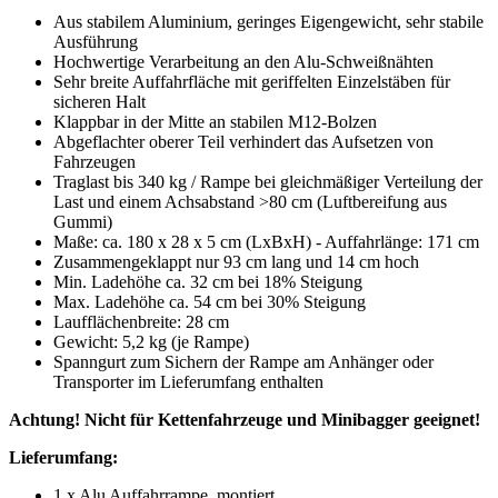
Aus stabilem Aluminium, geringes Eigengewicht, sehr stabile
Ausführung
Hochwertige Verarbeitung an den Alu-Schweißnähten
Sehr breite Auffahrfläche mit geriffelten Einzelstäben für
sicheren Halt
Klappbar in der Mitte an stabilen M12-Bolzen
Abgeflachter oberer Teil verhindert das Aufsetzen von
Fahrzeugen
Traglast bis 340 kg / Rampe bei gleichmäßiger Verteilung der
Last und einem Achsabstand >80 cm (Luftbereifung aus
Gummi)
Maße: ca. 180 x 28 x 5 cm (LxBxH) - Auffahrlänge: 171 cm
Zusammengeklappt nur 93 cm lang und 14 cm hoch
Min. Ladehöhe ca. 32 cm bei 18% Steigung
Max. Ladehöhe ca. 54 cm bei 30% Steigung
Laufflächenbreite: 28 cm
Gewicht: 5,2 kg (je Rampe)
Spanngurt zum Sichern der Rampe am Anhänger oder
Transporter im Lieferumfang enthalten
Achtung! Nicht für Kettenfahrzeuge und Minibagger geeignet!
Lieferumfang:
1 x Alu Auffahrrampe, montiert