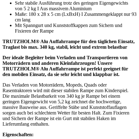
Sehr stabile Ausführung trotz des geringen Eigengewichts
von 5 2 kg I Aus massivem Aluminium
Maße: 180 x 28 x 5 cm (LxBxH) I Zusammengeklappt nur 93
cm lang
Mit Spanngurt und Kunststoffkappen zum Sichern und
Fixieren der Rampe
TRUTZHOLM®
Alu Auffahrrampe für den täglichen Einsatz,
Traglast bis max. 340 kg,
stabil, leicht und extrem belastbar
Der ideale Begleiter beim Verladen und Transportieren von
Motorrädern und anderen Kleinfahrzeugen!
Unsere
TRUTZHOLM
®
Alu Auffahrrampe ist perfekt geeignet für
den mobilen Einsatz, da sie sehr leicht und klappbar ist.
Das Verladen von Motorrädern, Mopeds, Quads oder
Rasentraktoren wird mit dieser stabilen Rampe zum Kinderspiel.
Die maximale Belastbarkeit von 340 kg je Rampe bei einem
geringen Eigengewicht von 5,2 kg zeichnet die hochwertige,
massive Bauweise aus. Geriffelte Stäbe und Kunststoffauflagen
sorgen auch bei schlechtem Wetter für besten Halt. Zum Fixieren
und Sichern der Rampe ist ein Gurt mit stabilen Haken im
Lieferumfang enthalten.
Eigenschaften: