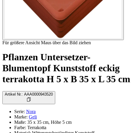
Für größere Ansicht Maus über das Bild ziehen
Pflanzen Untersetzer-
Blumentopf Kunststoff eckig
terrakotta H 5 x B 35 x L 35 cm
Artikel Nr.
:
AAA0000943520
Serie
:
Nora
Marke
:
Geli
Maße: 35 x 35 cm, Höhe 5 cm
Farbe: Terrakotta
Material: Witterungsbeständiger Kunststoff