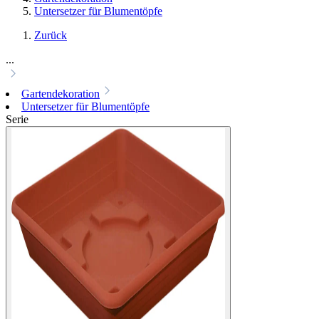
Untersetzer für Blumentöpfe
Zurück
...
Gartendekoration
Untersetzer für Blumentöpfe
Serie