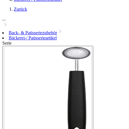
Zurück
...
Back- & Patisseriezubehör
Bäckerei-/ Patisserieartikel
Serie