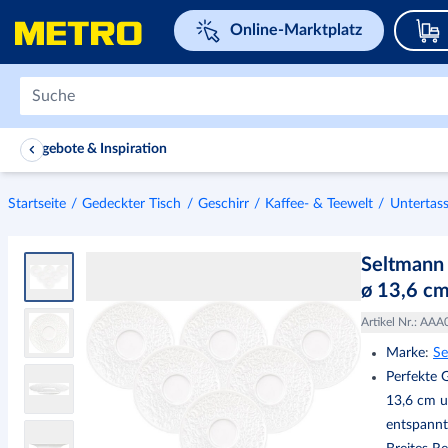
Navigieren Sie zu home page
Online-Marktplatz
Angebote & Inspiration
Startseite
Gedeckter Tisch
Geschirr
Kaffee- & Teewelt
Untertas
Seltmann
ø 13,6 cm
Artikel Nr.
:
AAA
Marke
:
Se
Perfekte 
13,6 cm u
entspannt