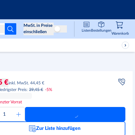
Infos & Services
MwSt. in Preise
Listen
Bestellungen
Preise ohne MwSt
einschließen
Waren
,
0
Warenkorb
5 €
inkl. MwSt. 44,45 €
iedrigster Preis
:
39,45 €
-
5
%
nzter Vorrat
Zur Liste hinzufügen