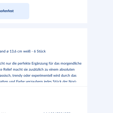
ofenfest
and ø 13,6 cm weiß - 6 Stück
cht nur die perfekte Ergänzung für das morgendliche
 Relief macht sie zusätzlich zu einem absoluten
assisch, trendy oder experimentell wird durch das
hatten und Farbe verzaubern jedes Stück der Nori-
 Porzellan erscheint selbst aus nähester Betrachtung
ng von Kunst und Kultur das Spektrum der