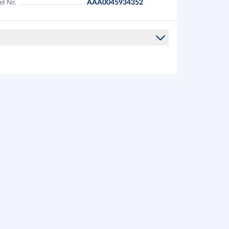
el Nr.
AAA0045934352