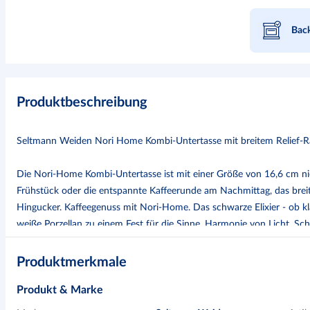
Back
Produktbeschreibung
Seltmann Weiden Nori Home Kombi-Untertasse mit breitem Relief-R
Die Nori-Home Kombi-Untertasse ist mit einer Größe von 16,6 cm ni
Frühstück oder die entspannte Kaffeerunde am Nachmittag, das breite
Hingucker. Kaffeegenuss mit Nori-Home. Das schwarze Elixier - ob kl
weiße Porzellan zu einem Fest für die Sinne. Harmonie von Licht, Sc
Home Serie. Das unter größtmöglicher Präzision gearbeitete Relief im
noch vollkommen und symbolisiert durch die faszinierende Verbindu
Produktmerkmale
Individualität im Leben.
Produkt & Marke
Passend für: