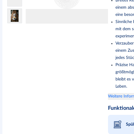
Breites Re
einem abs
eine beso
Sinnliche
mit dem sc
experiment
Verzauber
einem Zus
jedes Stü
Präzise H
größtmögli
bleibt es 
Leben.
Weitere Info
Funktional
Spü