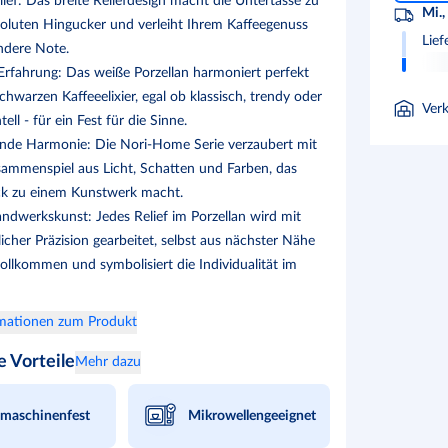
lief: Das breite Reliefdesign macht die Untertasse zu
Mi.,
oluten Hingucker und verleiht Ihrem Kaffeegenuss
Lief
ndere Note.
 Erfahrung: Das weiße Porzellan harmoniert perfekt
hwarzen Kaffeeelixier, egal ob klassisch, trendy oder
Ver
ell - für ein Fest für die Sinne.
nde Harmonie: Die Nori-Home Serie verzaubert mit
ammenspiel aus Licht, Schatten und Farben, das
ck zu einem Kunstwerk macht.
andwerkskunst: Jedes Relief im Porzellan wird mit
cher Präzision gearbeitet, selbst aus nächster Nähe
vollkommen und symbolisiert die Individualität im
rmationen zum Produkt
e Vorteile
Mehr dazu
lmaschinenfest
Mikrowellengeeignet