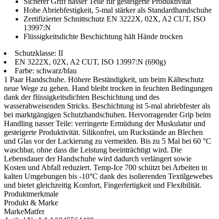
Sicherer Griff nasser Teile für gesteigerte Produktivität
Hohe Abriebfestigkeit, 5-mal stärker als Standardhandschuhe
Zertifizierter Schnittschutz EN 3222X, 02X, A2 CUT, ISO
13997:N
Flüssigkeitsdichte Beschichtung hält Hände trocken
Schutzklasse: II
EN 3222X, 02X, A2 CUT, ISO 13997:N (690g)
Farbe: schwarz/blau
1 Paar Handschuhe. Höhere Beständigkeit, um beim Kälteschutz
neue Wege zu gehen. Hand bleibt trocken in feuchten Bedingungen
dank der flüssigkeitsdichten Beschichtung und des
wasserabweisenden Stricks. Beschichtung ist 5-mal abriebfester als
bei marktgängigen Schutzhandschuhen. Hervorragender Grip beim
Handling nasser Teile: verringerte Ermüdung der Muskulatur und
gesteigerte Produktivität. Silikonfrei, um Ruckstände an Blechen
und Glas vor der Lackierung zu vermeiden. Bis zu 5 Mal bei 60 °C
waschbar, ohne dass die Leistung beeinträchtigt wird. Die
Lebensdauer der Handschuhe wird dadurch verlängert sowie
Kosten und Abfall reduziert. Temp-Ice 700 schützt bei Arbeiten in
kalten Umgebungen bis -10°C dank des isolierenden Textilgewebes
und bietet gleichzeitig Komfort, Fingerfertigkeit und Flexibilität.
Produktmerkmale
Produkt & Marke
Marke
Matfer