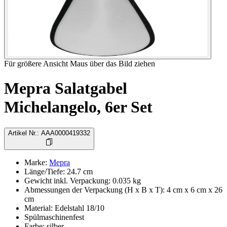
Für größere Ansicht Maus über das Bild ziehen
Mepra Salatgabel
Michelangelo, 6er Set
Artikel Nr.
:
AAA0000419332
Marke
:
Mepra
Länge/Tiefe
:
24.7
cm
Gewicht inkl. Verpackung
:
0.035
kg
Abmessungen der Verpackung (H x B x T)
:
4 cm x 6 cm x 26
cm
Material
:
Edelstahl 18/10
Spülmaschinenfest
Farbe
:
silber