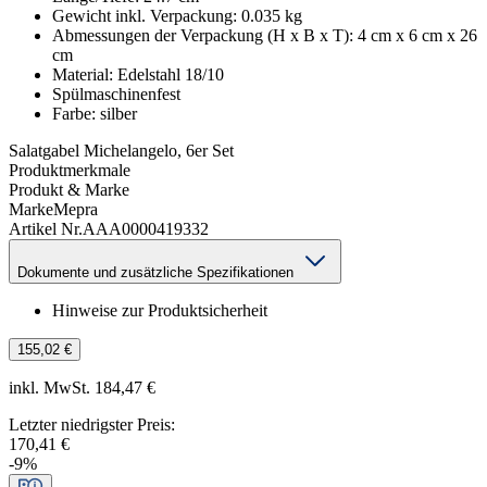
Gewicht inkl. Verpackung
:
0.035
kg
Abmessungen der Verpackung (H x B x T)
:
4 cm x 6 cm x 26
cm
Material
:
Edelstahl 18/10
Spülmaschinenfest
Farbe
:
silber
Salatgabel Michelangelo, 6er Set
Produktmerkmale
Produkt & Marke
Marke
Mepra
Artikel Nr.
AAA0000419332
Dokumente und zusätzliche Spezifikationen
Hinweise zur Produktsicherheit
155,02 €
inkl. MwSt. 184,47 €
Letzter niedrigster Preis
:
170,41 €
-
9
%