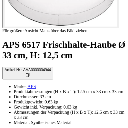
Für größere Ansicht Maus über das Bild ziehen
APS 6517 Frischhalte-Haube Ø
33 cm, H: 12,5 cm
Artikel Nr.
:
AAA0000004944
Marke
:
APS
Produktabmessungen (H x B x T)
:
12.5 cm x 33 cm x 33 cm
Durchmesser
:
33
cm
Produktgewicht
:
0.63
kg
Gewicht inkl. Verpackung
:
0.63
kg
Abmessungen der Verpackung (H x B x T)
:
12.5 cm x 33 cm
x 33 cm
Material
:
Synthetisches Material