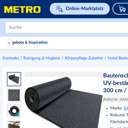
Navigieren Sie zu home page
Online-Marktplatz
Angebote & Inspiration
Startseite
Reinigung & Hygiene
Körperpflege Zubehör
Hotel Bad
Bautensc
UV-bestän
300 cm /
Artikel Nr.
:
AAA
Marke
:
K
Robuste T
Flachdäch