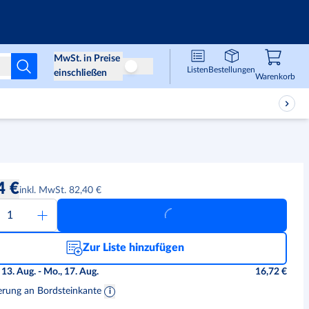
Infos & Services
MwSt. in Preise
Listen
Bestellungen
Preise ohne MwSt
einschließen
Waren
,
0
Warenkorb
4 €
inkl. MwSt. 82,40 €
Zur Liste hinzufügen
 13. Aug. - Mo., 17. Aug.
16,72 €
erung an Bordsteinkante