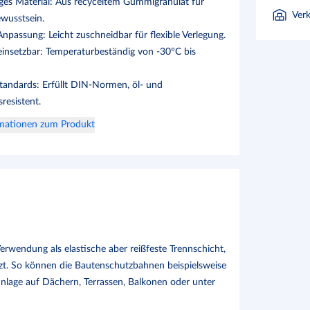
ges Material: Aus recyceltem Gummigranulat für
Ver
wusstsein.
npassung: Leicht zuschneidbar für flexible Verlegung.
 einsetzbar: Temperaturbeständig von -30°C bis
standards: Erfüllt DIN-Normen, öl- und
sresistent.
rmationen zum Produkt
rwendung als elastische aber reißfeste Trennschicht,
zt. So können die Bautenschutzbahnen beispielsweise
nlage auf Dächern, Terrassen, Balkonen oder unter