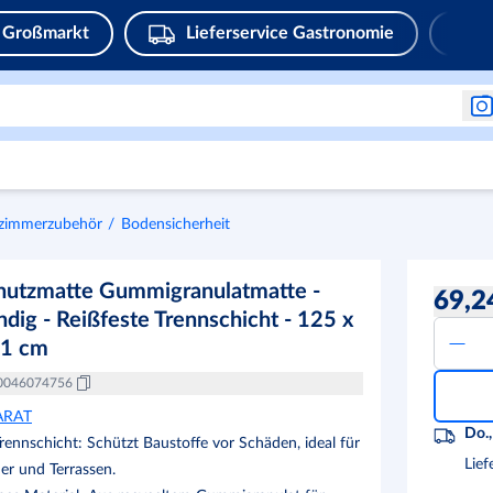
Großmarkt
Lieferservice Gastronomie
ezimmerzubehör
Bodensicherheit
hutzmatte Gummigranulatmatte -
69,2
dig - Reißfeste Trennschicht - 125 x
 1 cm
0046074756
ARAT
Do.,
rennschicht: Schützt Baustoffe vor Schäden, ideal für
Lief
er und Terrassen.