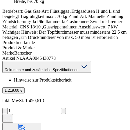
Breite, bis 70 kg
Betriebsart: Gas Gas-Art: Flüssiggas ,Erdgasdüsen H und L sind
beigelegt Tragfähigkeit max.: 70 kg Zünd-Art: Manuelle Zündung
Zündsicherung: Ja Pilotflamme: Ja Gasbrenner: Zweikreisbrenner
Material: CNS 18/10 ,Gussrippenrahmen Anschlusswert: 7 kW
Wichtiger Hinweis: Der Topfdurchmesser muss mindestens 22,5 cm
betragen ,Ein Druckminderer von max. 50 mbar ist erforderlich
Produktmerkmale
Produkt & Marke
Marke
Bartscher
Artikel Nr.
AAA0045430778
Dokumente und zusätzliche Spezifikationen
Hinweise zur Produktsicherheit
1.219,00 €
inkl. MwSt. 1.450,61 €