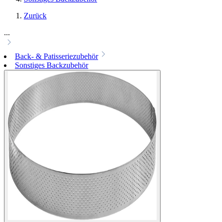
Zurück
...
Back- & Patisseriezubehör
Sonstiges Backzubehör