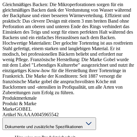
Gleichmäßiges Backen: Die Mikroperforationen sorgen für ein
gleichmäßiges Backen dank der Verdunstung von Wasser während
der Backphase und einer besseren Wärmeverteilung. Effizient und
praktisch: Das clevere Design mit einem 3 mm breiten Band ohne
Perforation am oberen und unteren Ende des Rings verhindert das
Einsinken des Teigs und sorgt für einen perfekten Halt während des
Backens und ein einfaches Herauslösen nach dem Backen.
Hochwertige Materialien: Der gelochte Tortenring ist aus rostfreiem
Stahl gefertigt, einem starken und langlebigen Material. Er ist
modisch, bei professionellen Bäckern beliebt und erfordert nur
wenig Pflege. Französische Herstellung: Die Marke Gobel wurde
mit dem Label "Lebendiges Kulturerbe" ausgezeichnet und nutzt ihr
einzigartiges Know-how für die Herstellung ihrer Tortenringe in
Frankreich. Die Marke der Konditoren: Seit 1887 versorgt die
französische Marke gobel die anspruchsvollsten Köche mit
Backformen und -utensilien in Profiqualität, um alle Arten von
Zubereitungen zum Erfolg zu führen.
Produktmerkmale
Produkt & Marke
Marke
GOBEL
Artikel Nr.
AAA0045965542
Dokumente und zusätzliche Spezifikationen