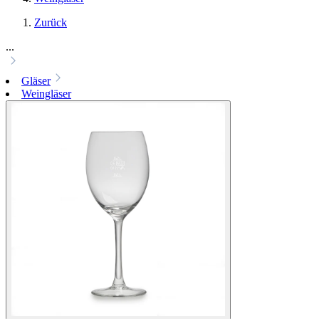
Zurück
...
Gläser
Weingläser