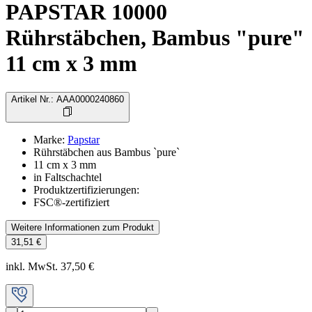
PAPSTAR 10000
Rührstäbchen, Bambus "pure"
11 cm x 3 mm
Artikel Nr.
:
AAA0000240860
Marke
:
Papstar
Rührstäbchen aus Bambus `pure`
11 cm x 3 mm
in Faltschachtel
Produktzertifizierungen:
FSC®-zertifiziert
Weitere Informationen zum Produkt
31,51 €
inkl. MwSt. 37,50 €