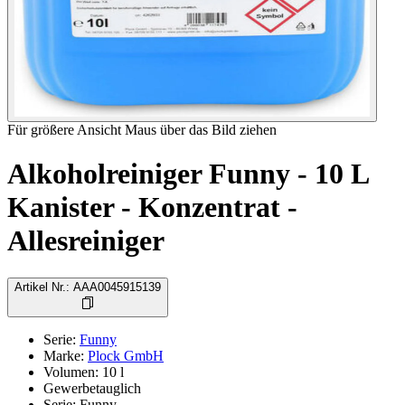
Für größere Ansicht Maus über das Bild ziehen
Alkoholreiniger Funny - 10 L
Kanister - Konzentrat -
Allesreiniger
Artikel Nr.
:
AAA0045915139
Serie
:
Funny
Marke
:
Plock GmbH
Volumen
:
10
l
Gewerbetauglich
Serie
:
Funny