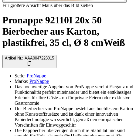
Für größere Ansicht Maus über das Bild ziehen
Pronappe 92110I 20x 50
Bierbecher aus Karton,
plastikfrei, 35 cl, Ø 8 cmWeiß
Artikel Nr.
:
AAA0047223015
Serie
:
ProNappe
Marke
:
ProNappe
Das hochwertige Angebot von ProNappe vereint Eleganz und
Funktionalität perfekt miteinander und bietet ein erstklassiges
Erlebnis für Ihre Gäste - ob für private Feiern oder exklusive
Gastronomie
Der Bierbecher von ProNappe besteht aus hochfestem Karton
ohne Kunststoffzusätze und ist dank einer innovativen
Papiertechnologie wa sserdicht, gemäß den europäischen
Vorschriften für Einweggeschirr
Die Pappbecher überzeugen durch ihre Stabilität und sind
sowohl für Kalt- als auch für Heißgetränke geeignet. Sie