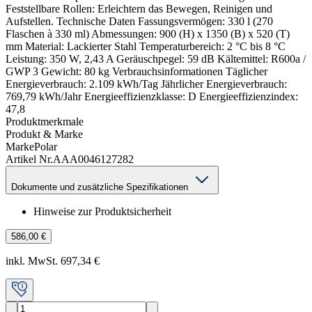
Feststellbare Rollen: Erleichtern das Bewegen, Reinigen und
Aufstellen. Technische Daten Fassungsvermögen: 330 l (270
Flaschen à 330 ml) Abmessungen: 900 (H) x 1350 (B) x 520 (T)
mm Material: Lackierter Stahl Temperaturbereich: 2 °C bis 8 °C
Leistung: 350 W, 2,43 A Geräuschpegel: 59 dB Kältemittel: R600a /
GWP 3 Gewicht: 80 kg Verbrauchsinformationen Täglicher
Energieverbrauch: 2.109 kWh/Tag Jährlicher Energieverbrauch:
769,79 kWh/Jahr Energieeffizienzklasse: D Energieeffizienzindex:
47,8
Produktmerkmale
Produkt & Marke
Marke
Polar
Artikel Nr.
AAA0046127282
Dokumente und zusätzliche Spezifikationen
Hinweise zur Produktsicherheit
586,00 €
inkl. MwSt. 697,34 €