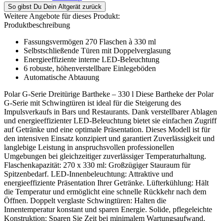
So gibst Du Dein Altgerät zurück
Weitere Angebote für dieses Produkt:
Produktbeschreibung
Fassungsvermögen 270 Flaschen à 330 ml
Selbstschließende Türen mit Doppelverglasung
Energieeffiziente interne LED-Beleuchtung
6 robuste, höhenverstellbare Einlegeböden
Automatische Abtauung
Polar G-Serie Dreitürige Bartheke – 330 l Diese Bartheke der Polar
G-Serie mit Schwingtüren ist ideal für die Steigerung des
Impulsverkaufs in Bars und Restaurants. Dank verstellbarer Ablagen
und energieeffizienter LED-Beleuchtung bietet sie einfachen Zugriff
auf Getränke und eine optimale Präsentation. Dieses Modell ist für
den intensiven Einsatz konzipiert und garantiert Zuverlässigkeit und
langlebige Leistung in anspruchsvollen professionellen
Umgebungen bei gleichzeitiger zuverlässiger Temperaturhaltung.
Flaschenkapazität: 270 x 330 ml: Großzügiger Stauraum für
Spitzenbedarf. LED-Innenbeleuchtung: Attraktive und
energieeffiziente Präsentation Ihrer Getränke. Lüfterkühlung: Hält
die Temperatur und ermöglicht eine schnelle Rückkehr nach dem
Öffnen. Doppelt verglaste Schwingtüren: Halten die
Innentemperatur konstant und sparen Energie. Solide, pflegeleichte
Konstruktion: Sparen Sie Zeit bei minimalem Wartungsaufwand.