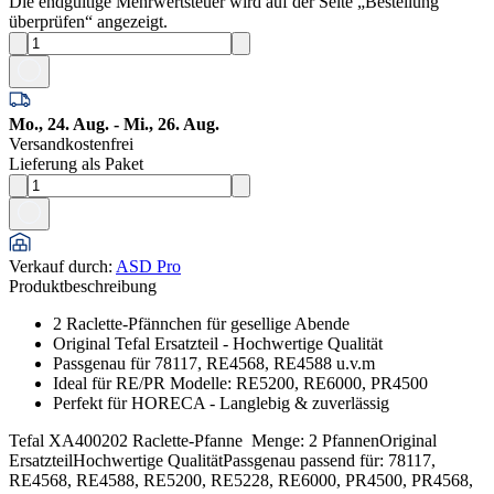
Die endgültige Mehrwertsteuer wird auf der Seite „Bestellung
überprüfen“ angezeigt.
Mo., 24. Aug. - Mi., 26. Aug.
Versandkostenfrei
Lieferung als Paket
Verkauf durch
:
ASD Pro
Produktbeschreibung
2 Raclette-Pfännchen für gesellige Abende
Original Tefal Ersatzteil - Hochwertige Qualität
Passgenau für 78117, RE4568, RE4588 u.v.m
Ideal für RE/PR Modelle: RE5200, RE6000, PR4500
Perfekt für HORECA - Langlebig & zuverlässig
Tefal XA400202 Raclette-Pfanne Menge: 2 PfannenOriginal
ErsatzteilHochwertige QualitätPassgenau passend für: 78117,
RE4568, RE4588, RE5200, RE5228, RE6000, PR4500, PR4568,