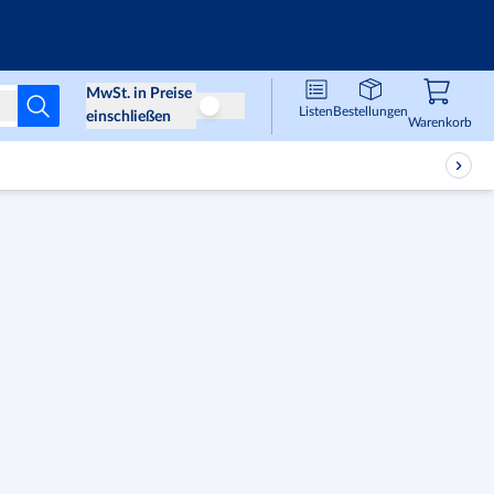
Infos & Services
MwSt. in Preise
Listen
Bestellungen
Preise ohne MwSt
einschließen
Waren
,
0
Warenkorb