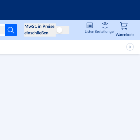
Infos & Services
MwSt. in Preise
Listen
Bestellungen
Preise ohne MwSt
einschließen
Waren
,
0
Warenkorb