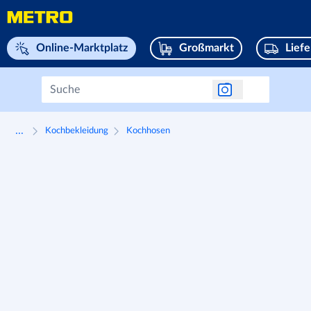
Navigieren Sie zu home page
Online-Marktplatz
Großmarkt
Lief
...
Kochbekleidung
Kochhosen