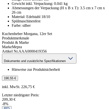
Gewicht inkl. Verpackung
:
0.041
kg
Abmessungen der Verpackung (H x B x T)
:
3.5 cm x 7 cm x
26 cm
Material
:
Edelstahl 18/10
Spülmaschinenfest
Farbe
:
silber
Kuchenheber Morgana, 12er Set
Produktmerkmale
Produkt & Marke
Marke
Mepra
Artikel Nr.
AAA0000419356
Dokumente und zusätzliche Spezifikationen
Hinweise zur Produktsicherheit
190,55 €
inkl. MwSt. 226,75 €
Letzter niedrigster Preis
:
209,30 €
-
8
%