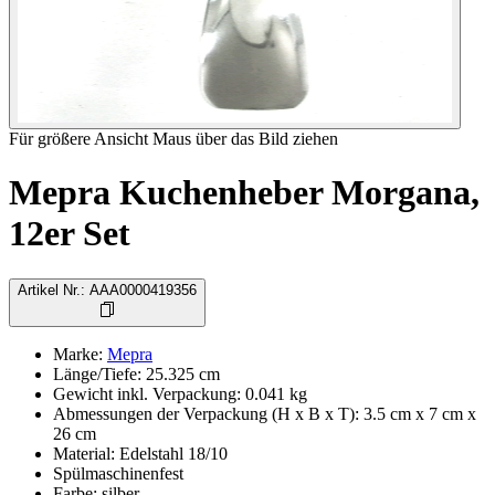
Für größere Ansicht Maus über das Bild ziehen
Mepra Kuchenheber Morgana,
12er Set
Artikel Nr.
:
AAA0000419356
Marke
:
Mepra
Länge/Tiefe
:
25.325
cm
Gewicht inkl. Verpackung
:
0.041
kg
Abmessungen der Verpackung (H x B x T)
:
3.5 cm x 7 cm x
26 cm
Material
:
Edelstahl 18/10
Spülmaschinenfest
Farbe
:
silber