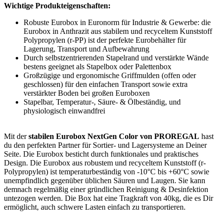
Wichtige Produkteigenschaften:
Robuste Eurobox in Euronorm für Industrie & Gewerbe: die
Eurobox in Anthrazit aus stabilem und recyceltem Kunststoff
Polypropylen (r-PP) ist der perfekte Eurobehälter für
Lagerung, Transport und Aufbewahrung
Durch selbstzentrierenden Stapelrand und verstärkte Wände
bestens geeignet als Stapelbox oder Palettenbox
Großzügige und ergonomische Griffmulden (offen oder
geschlossen) für den einfachen Transport sowie extra
verstärkter Boden bei großen Euroboxen
Stapelbar, Temperatur-, Säure- & Ölbeständig, und
physiologisch einwandfrei
Mit der
stabilen Eurobox NextGen Color von PROREGAL
hast
du den perfekten Partner für Sortier- und Lagersysteme an Deiner
Seite. Die Eurobox besticht durch funktionales und praktisches
Design. Die Eurobox aus robustem und recyceltem Kunststoff (r-
Polypropylen) ist temperaturbeständig von -10°C bis +60°C sowie
unempfindlich gegenüber üblichen Säuren und Laugen. Sie kann
demnach regelmäßig einer gründlichen Reinigung & Desinfektion
untezogen werden. Die Box hat eine Tragkraft von 40kg, die es Dir
ermöglicht, auch schwere Lasten einfach zu transportieren.