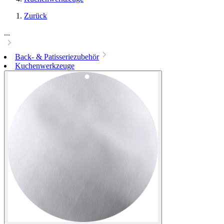
Zurück
...
Back- & Patisseriezubehör
Kuchenwerkzeuge