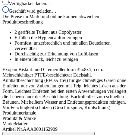
Verfügbarkeit laden...
Geschäft wird geladen…
Die Preise im Markt und online können abweichen
Produktbeschreibung
2 geriffelte Tüllen: aus Copolyester
Erfüllen die Hygieneanforderungen
Formfest, unzerbrechlich und mit allen Beutelarten
verwendbar
Durchsichtig zur Erkennung von Luftblasen
In einem Stück, leicht zu reinigen
Exopan Biskuit- und Cremerollenform 35x8x5,5 cm.
Mehrschichtiger PTFE-beschichteter Edelstahl.
Antihaftbeschichtung (PFOA-frei) für gleichmäßiges Garen ohne
Einfetten nur von Zubereitungen mit Teig, leichtes Lösen aus der
Form. Leichtes Einfetten bei den ersten Anwendungen verlängert
die Lebensdauer der Beschichtung. Backofenfest zum schnellen
Bräunen. Mit heißem Wasser und Entfettungsprodukten reinigen.
Vor Feuchtigkeit schützen (Geschirrspüler, Kühlschrank)
Produktmerkmale
Produkt & Marke
Marke
Matfer
Artikel Nr.
AAA0001162909