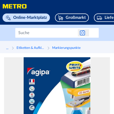
Navigieren Sie zu home page
Online-Marktplatz
Großmarkt
Lief
...
Etiketten & Aufkleber
Markierungspunkte