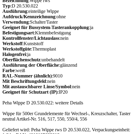
Bezeichnung
:Wippe rws
Typ
:D 20.530.022
Ausführung
:einteilige Wippe
Aufdruck/Kennzeichnung
:ohne
Verwendung
:Schalter/Taster
Geeignet für Bussystem-Tasterankopplung
:ja
Befestigungsart
:Klemmbefestigung
Kontrollfenster/Lichtauslass
:nein
Werkstoff
:Kunststoff
Werkstoffgüte
:Thermoplast
Halogenfrei
:ja
Oberflächenschutz
:unbehandelt
Ausführung der Oberfläche
:glänzend
Farbe
:weiß
RAL-Nummer (ähnlich)
:9010
Mit Beschriftungsfeld
:nein
Mit austauschbarer Linse/Symbol
:nein
Geeignet für Schutzart (IP)
:IP20
Peha Wippe D 20.530.022: weitere Details
Wippe für 500er Grundelemente für Wechsel-, Kreuzschalter, Taster
neutral Artikel-Nr. 516, 517, 550, 550/4, 556
Geliefert wird: Peha Wippe rws D 20.530.022, Verpackungseinheit: