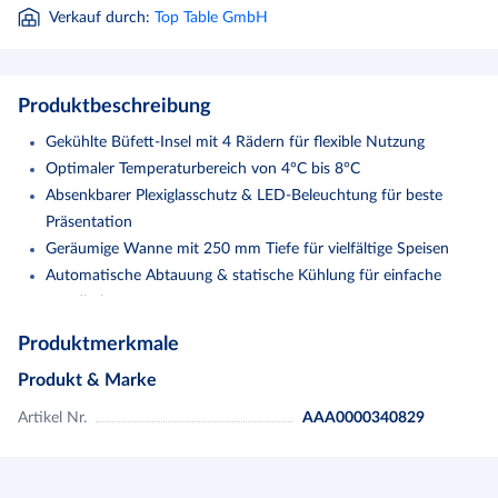
Verkauf durch
:
Top Table GmbH
Produktbeschreibung
Gekühlte Büfett-Insel mit 4 Rädern für flexible Nutzung
Optimaler Temperaturbereich von 4°C bis 8°C
Absenkbarer Plexiglasschutz & LED-Beleuchtung für beste
Präsentation
Geräumige Wanne mit 250 mm Tiefe für vielfältige Speisen
Automatische Abtauung & statische Kühlung für einfache
Handhabung
Produktmerkmale
> 4 Räder > Temperaturanzeige > Temperaturbereich: 4°C bis 8°C >
Plexiglasschutz, absenkbar > mit LED Beleuchtung > Wannentiefe:
Produkt & Marke
250 mm > Behältertiefe: max. 200 mm > automatische Abtauung >
Artikel Nr.
AAA0000340829
statische Kühlung