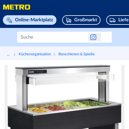
Navigieren Sie zu home page
Online-Marktplatz
Großmarkt
Lief
...
Küchenorganisation
Bonschienen & Spieße