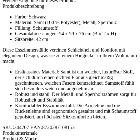
Weitere Angebote für dieses Produkt:
Produktbeschreibung
Farbe: Schwarz
Material: Samt (100 % Polyester), Metall, Sperrholz
Füllung: Schaumstoff
Gesamtabmessungen: 54 x 59 x 76 cm (B x T x H)
Sitzbreite: 42 cm
Diese Esszimmerstühle vereinen Schlichtheit und Komfort mit
elegantem Design, was sie zu einem Hingucker in Ihrem Wohnraum
macht.
Erstklassiges Material: Samt ist ein weicher, luxuriöser Stoff,
der sich durch einen dichten Flor aus gleichmäßig
geschnittenen, weichen Fasern kennzeichnet. Samtstoff fühlt
sich besonders weich und angenehm an.
Robust und stabil: Der Metall- und Sperrholzrahmen sorgt für
Robustheit und Stabilität.
Komfortabler Esszimmerstuhl: Die Armlehne und die
Rückenlehne sind ergonomisch gestaltet und mit Schaumstoff
gepolstert, um höchsten Sitzkomfort zu bieten.
SKU:344707 EAN:8720287108153
Produktmerkmale
Produkt & Marke