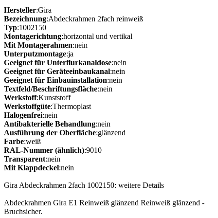
Hersteller
:Gira
Bezeichnung
:Abdeckrahmen 2fach reinweiß
Typ
:1002150
Montagerichtung
:horizontal und vertikal
Mit Montagerahmen
:nein
Unterputzmontage
:ja
Geeignet für Unterflurkanaldose
:nein
Geeignet für Geräteeinbaukanal
:nein
Geeignet für Einbauinstallation
:nein
Textfeld/Beschriftungsfläche
:nein
Werkstoff
:Kunststoff
Werkstoffgüte
:Thermoplast
Halogenfrei
:nein
Antibakterielle Behandlung
:nein
Ausführung der Oberfläche
:glänzend
Farbe
:weiß
RAL-Nummer (ähnlich)
:9010
Transparent
:nein
Mit Klappdeckel
:nein
Gira Abdeckrahmen 2fach 1002150: weitere Details
Abdeckrahmen Gira E1 Reinweiß glänzend Reinweiß glänzend -
Bruchsicher.