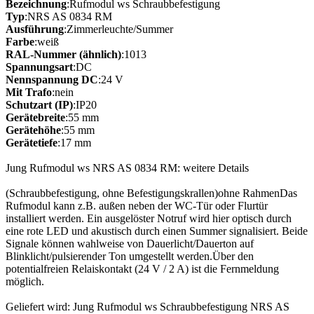
Bezeichnung
:Rufmodul ws Schraubbefestigung
Typ
:NRS AS 0834 RM
Ausführung
:Zimmerleuchte/Summer
Farbe
:weiß
RAL-Nummer (ähnlich)
:1013
Spannungsart
:DC
Nennspannung DC
:24 V
Mit Trafo
:nein
Schutzart (IP)
:IP20
Gerätebreite
:55 mm
Gerätehöhe
:55 mm
Gerätetiefe
:17 mm
Jung Rufmodul ws NRS AS 0834 RM: weitere Details
(Schraubbefestigung, ohne Befestigungskrallen)ohne RahmenDas
Rufmodul kann z.B. außen neben der WC-Tür oder Flurtür
installiert werden. Ein ausgelöster Notruf wird hier optisch durch
eine rote LED und akustisch durch einen Summer signalisiert. Beide
Signale können wahlweise von Dauerlicht/Dauerton auf
Blinklicht/pulsierender Ton umgestellt werden.Über den
potentialfreien Relaiskontakt (24 V / 2 A) ist die Fernmeldung
möglich.
Geliefert wird: Jung Rufmodul ws Schraubbefestigung NRS AS