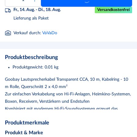
Fr., 14. Aug. - Di., 18. Aug.
Versandkostenfrei
Lieferung als Paket
Verkauf durch
:
VaVaDo
Produktbeschreibung
Produktgewicht
:
0.01
kg
Goobay Lautsprecherkabel Transparent CCA, 10 m, Kabelring - 10
m Rolle, Querschnitt 2 x 4,0 mm²
Zur einfachen Verkabelung von Hi-Fi-Anlagen, Heimkino-Systemen,
Boxen, Receivern, Verstärkern und Endstufen
Kombiniert mit modernen Hi-Fi-Soundsystemen erzeugt das
Boxenkabel ein unvergleichliches Musikerlebnis in höchster
Produktmerkmale
Klangqualität
Lautsprecherkabel mit hochwertiger Litze (CCA: Copper Clad
Produkt & Marke