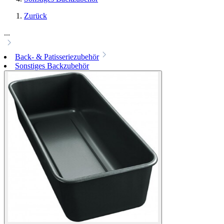
Zurück
...
Back- & Patisseriezubehör
Sonstiges Backzubehör